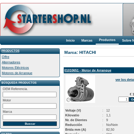
Productos
Inicio
Marcas
Sobre 
PRODUCTOS
Marca: HITACHI
Offre
Alternadores
Motores Eléctricos
01010651 - Motor de Arranque
Motores de Arranque
ver los deta
BÚSQUEDA PRODUCTOS
OEM Referencia.
€ 1
Motor
Voltaje (V)
:
12
Marca
Kilovatio
:
1,1
Nr. de Dientes
:
9
Reducción
:
No/Nein
Brida mm (A)
:
82,50