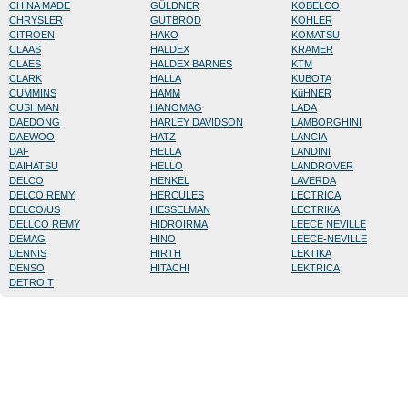
CHINA MADE
GÜLDNER
KOBELCO
CHRYSLER
GUTBROD
KOHLER
CITROEN
HAKO
KOMATSU
CLAAS
HALDEX
KRAMER
CLAES
HALDEX BARNES
KTM
CLARK
HALLA
KUBOTA
CUMMINS
HAMM
KüHNER
CUSHMAN
HANOMAG
LADA
DAEDONG
HARLEY DAVIDSON
LAMBORGHINI
DAEWOO
HATZ
LANCIA
DAF
HELLA
LANDINI
DAIHATSU
HELLO
LANDROVER
DELCO
HENKEL
LAVERDA
DELCO REMY
HERCULES
LECTRICA
DELCO/US
HESSELMAN
LECTRIKA
DELLCO REMY
HIDROIRMA
LEECE NEVILLE
DEMAG
HINO
LEECE-NEVILLE
DENNIS
HIRTH
LEKTIKA
DENSO
HITACHI
LEKTRICA
DETROIT