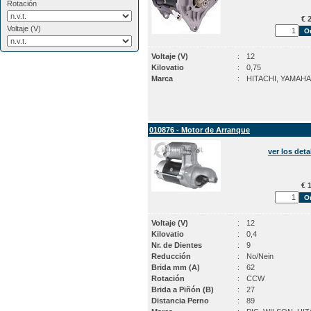
Rotación
€ 2
Voltaje (V)
Voltaje (V)
:
12
Kilovatio
:
0,75
Marca
:
HITACHI, YAMAHA
010876 - Motor de Arranque
ver los deta
€ 1
Voltaje (V)
:
12
Kilovatio
:
0,4
Nr. de Dientes
:
9
Reducción
:
No/Nein
Brida mm (A)
:
62
Rotación
:
CCW
Brida a Piñón (B)
:
27
Distancia Perno
:
89