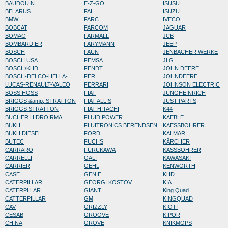
BAUDOUIN
E-Z-GO
ISUSU
BELARUS
FAI
ISUZU
BMW
FARC
IVECO
BOBCAT
FARCOM
JAGUAR
BOMAG
FARMALL
JCB
BOMBARDIER
FARYMANN
JEEP
BOSCH
FAUN
JENBACHER WERKE
BOSCH USA
FEMSA
JLG
BOSCH/KHD
FENDT
JOHN DEERE
BOSCH-DELCO-HELLA-
FER
JOHNDEERE
LUCAS-RENAULT-VALEO
FERRARI
JOHNSON ELECTRIC
BOSS HOSS
FIAT
JUNGHEINRICH
BRIGGS &amp; STRATTON
FIAT ALLIS
JUST PARTS
BRIGGS STRATTON
FIAT HITACHI
K44
BUCHER HIDROIRMA
FLUID POWER
KAEBLE
BUKH
FLUITRONICS BERENDSEN
KAESSBOHRER
BUKH DIESEL
FORD
KALMAR
BUTEC
FUCHS
KÄRCHER
CARRARO
FURUKAWA
KÄSSBOHRER
CARRELLI
GALI
KAWASAKI
CARRIER
GEHL
KENWORTH
CASE
GENIE
KHD
CATERPILLAR
GEORGI KOSTOV
KIA
CATERPLLAR
GIANT
King Quad
CATTERPILLAR
GM
KINGQUAD
CAV
GRIZZLY
KIOTI
CESAB
GROOVE
KIPOR
CHINA
GROVE
KNIKMOPS