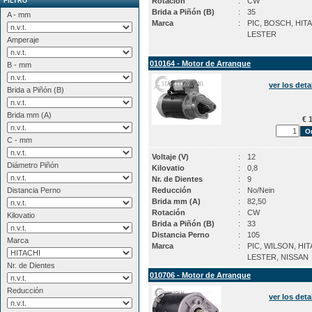
Rotación
:
CW
FILTRO
Brida a Piñón (B)
:
35
A - mm
Marca
:
PIC, BOSCH, HITA
LESTER
Amperaje
010164 - Motor de Arranque
B - mm
ver los deta
Brida a Piñón (B)
Brida mm (A)
€ 1
C - mm
Voltaje (V)
:
12
Diámetro Piñón
Kilovatio
:
0,8
Nr. de Dientes
:
9
Distancia Perno
Reducción
:
No/Nein
Brida mm (A)
:
82,50
Rotación
:
CW
Kilovatio
Brida a Piñón (B)
:
33
Distancia Perno
:
105
Marca
Marca
:
PIC, WILSON, HIT
LESTER, NISSAN
Nr. de Dientes
010706 - Motor de Arranque
Reducción
ver los deta