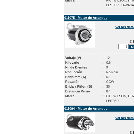
Marca
:
PIC, WILSON, HIT
LESTER, KAWASA
011075 - Motor de Arranque
ver los deta
€ 1
Voltaje (V)
:
12
Kilovatio
:
0,6
Nr. de Dientes
:
9
Reducción
:
No/Nein
Brida mm (A)
:
67
Rotación
:
CCW
Brida a Piñón (B)
:
30
Distancia Perno
:
87
Marca
:
PIC, WILSON, HIT
LESTER
011094 - Motor de Arranque
ver los deta
€ 1