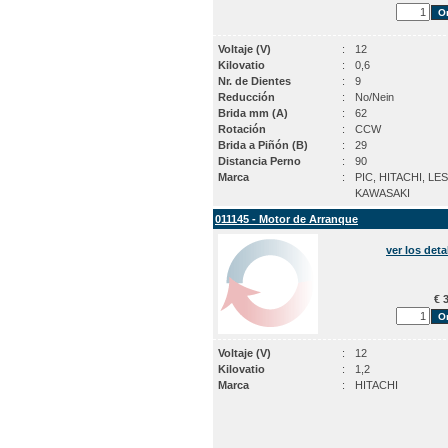
Voltaje (V)
:
12
Kilovatio
:
0,6
Nr. de Dientes
:
9
Reducción
:
No/Nein
Brida mm (A)
:
62
Rotación
:
CCW
Brida a Piñón (B)
:
29
Distancia Perno
:
90
Marca
:
PIC, HITACHI, LE
KAWASAKI
011145 - Motor de Arranque
ver los deta
€ 3
Voltaje (V)
:
12
Kilovatio
:
1,2
Marca
:
HITACHI