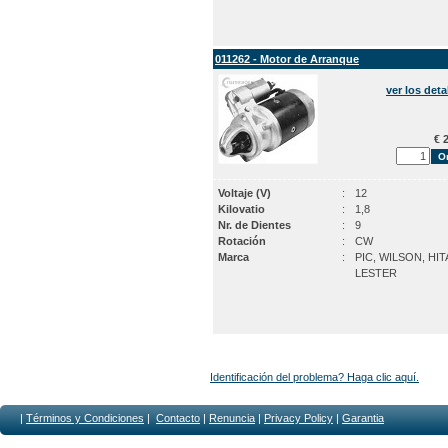
011262 - Motor de Arranque
ver los deta
€ 2
Voltaje (V)
:
12
Kilovatio
:
1,8
Nr. de Dientes
:
9
Rotación
:
CW
Marca
:
PIC, WILSON, HIT
LESTER
Identificación del problema? Haga clic aquí.
|
Términos y Condiciones
|
Contacto
|
R
enuncia
|
Privacy Policy
|
Garantia