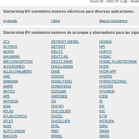
Kovel 30 - 5431 ST Cuijk - Nede
Startershop BV suministra motores eléctricos para diversas aplicaciones.
Hydraulic
Lifting
Massa Geïsoleerd
Startershop BV suministra motores de arranque y alternadores para las sig
2CV
DETROIT DIESEL
HONDA
ACTROS
DETROT
HPI
AGRIA
DEUTZ
HURTH
AHLMANN
DEUTZ AG
HYDAC
AIR CONCEPTION
DEUTZ FAHR
HYDAC FLUIDTECHNIK
ALFA ROMEO
DHOLLANDIA
HYDR
ALLIS CHALMERS
DIXIE
HYDR APP
AMC
DODGE
HYDRIS
AMMANN
DONG FENG
HYDROTECHNIC
AMRE
DONGFENG
HYSTER
ANTEO
DOOSAN
HYUNDAI
APE
DRESSER
ICEM
ARTISON
DS
ID
ASIA
DUCATI
IFA
ATLAS
DUCCELIER
IHC
ATLAS COPCO
DUCEL
ILTIS
ATLET
DUCELLIER
INTRUPA
AUDI
EFEL
ISEKI
AUTO UNION
EMS
ISKRA
BAOJUN
ERHEL
ISKRS